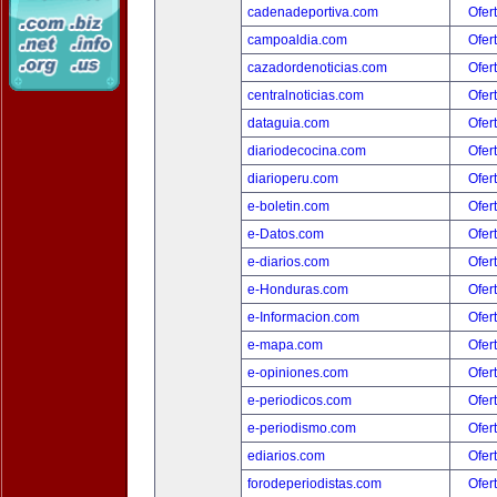
cadenadeportiva.com
Ofer
campoaldia.com
Ofer
cazadordenoticias.com
Ofer
centralnoticias.com
Ofer
dataguia.com
Ofer
diariodecocina.com
Ofer
diarioperu.com
Ofer
e-boletin.com
Ofer
e-Datos.com
Ofer
e-diarios.com
Ofer
e-Honduras.com
Ofer
e-Informacion.com
Ofer
e-mapa.com
Ofer
e-opiniones.com
Ofer
e-periodicos.com
Ofer
e-periodismo.com
Ofer
ediarios.com
Ofer
forodeperiodistas.com
Ofer