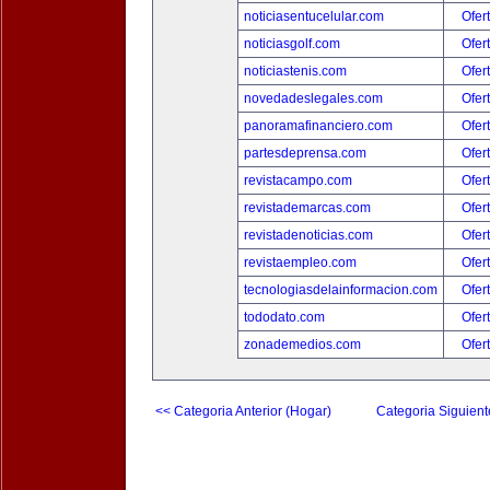
noticiasentucelular.com
Ofer
noticiasgolf.com
Ofer
noticiastenis.com
Ofer
novedadeslegales.com
Ofer
panoramafinanciero.com
Ofer
partesdeprensa.com
Ofer
revistacampo.com
Ofer
revistademarcas.com
Ofer
revistadenoticias.com
Ofer
revistaempleo.com
Ofer
tecnologiasdelainformacion.com
Ofer
tododato.com
Ofer
zonademedios.com
Ofer
<< Categoria Anterior (Hogar)
Categoria Siguient