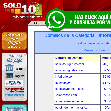
Dominios de la Categoría -
Infor
57 dominios en esta categ
Mostrando 1 de 57
Nombre de Dominio
Precio
noticiasurgentes.com
$10,0
noticiasdigitales.com
$2,50
infodiario.com
$2,00
noticlub.com
$1,49
noticiasyopinion.com
$980
salaprensa.com
$600
novedadesonline.com
$550
boletindeinformacion.com
Ofer