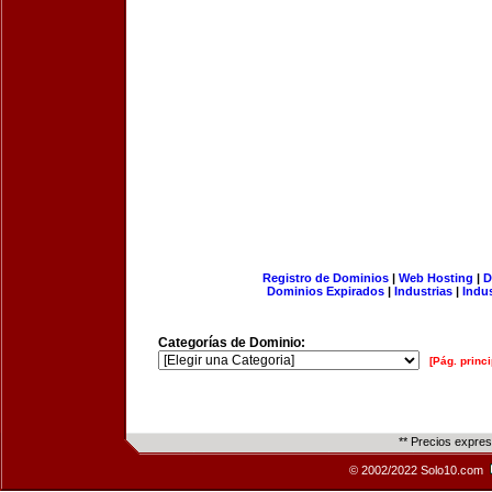
Registro de Dominios
|
Web Hosting
|
D
Dominios Expirados
|
Industrias
|
Indu
Categorías de Dominio:
[Pág. princi
** Precios expre
© 2002/2022 Solo10.com