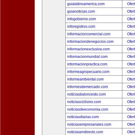
guialatinoamerica.com
Ofer
guianoticias.com
Ofer
infogobierno.com
Ofer
inforegistros.com
Ofer
informacioncomercial.com
Ofer
informaciondenegocios.com
Ofer
informacionexclusiva.com
Ofer
informacionmundial.com
Ofer
informacionpractica.com
Ofer
informeagropecuario.com
Ofer
informeambiental.com
Ofer
informesdemercado.com
Ofer
noticiasbaloncesto.com
Ofer
noticiasciclismo.com
Ofer
noticiasdeeconomia.com
Ofer
noticiasdiarias.com
Ofer
noticiasempresariales.com
Ofer
noticiasendirecto.com
Ofer