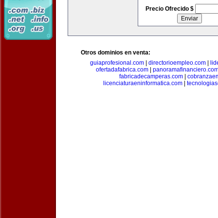
Precio Ofrecido $
Otros dominios en venta:
guiaprofesional.com
|
directorioempleo.com
|
li
ofertadafabrica.com
|
panoramafinanciero.co
fabricadecamperas.com
|
cobranzaem
licenciaturaeninformatica.com
|
tecnologia