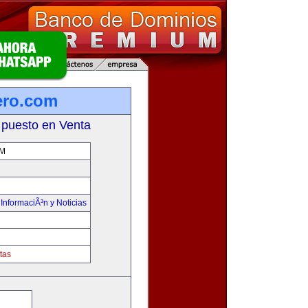
ero.com
 puesto en Venta
OM
,
InformaciÃ³n y Noticias
tas