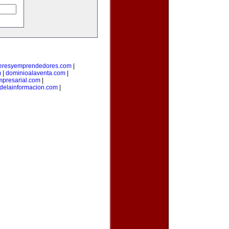
deresyemprendedores.com
|
m
|
dominioalaventa.com
|
presarial.com
|
sdelainformacion.com
|