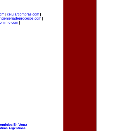
com
|
celularcompras.com
|
ingenieriadeprocesos.com
|
dominio.com
|
ominios En Venta
strias Argentinas