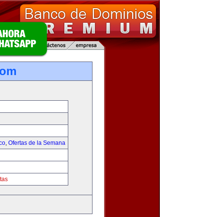
com
co
,
Ofertas de la Semana
tas