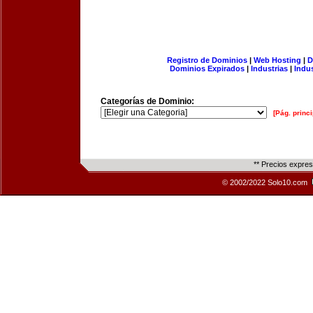
Registro de Dominios
|
Web Hosting
|
D
Dominios Expirados
|
Industrias
|
Indu
Categorías de Dominio:
[Pág. princi
** Precios expre
© 2002/2022 Solo10.com