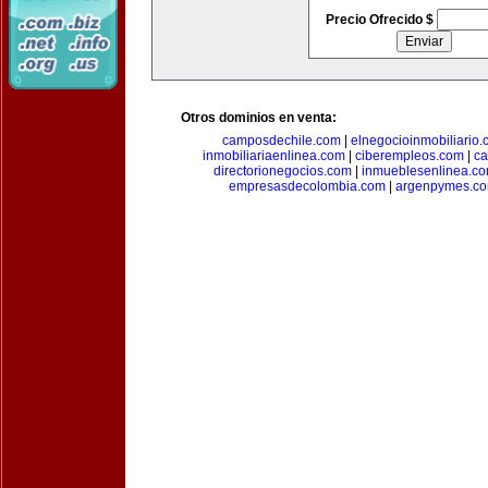
Precio Ofrecido $
Otros dominios en venta:
camposdechile.com
|
elnegocioinmobiliario
inmobiliariaenlinea.com
|
ciberempleos.com
|
ca
directorionegocios.com
|
inmueblesenlinea.c
empresasdecolombia.com
|
argenpymes.c