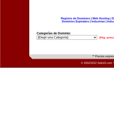
Registro de Dominios
|
Web Hosting
|
D
Dominios Expirados
|
Industrias
|
Indu
Categorías de Dominio:
[Pág. princi
** Precios expre
© 2002/2022 Solo10.com