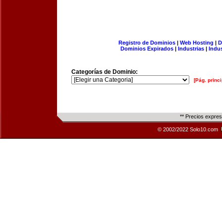
Registro de Dominios
|
Web Hosting
|
D
Dominios Expirados
|
Industrias
|
Indu
Categorías de Dominio:
[Pág. princi
** Precios expre
© 2002/2022 Solo10.com