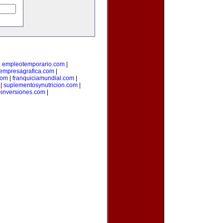
|
empleotemporario.com
|
empresagrafica.com
|
com
|
franquiciamundial.com
|
|
suplementosynutricion.com
|
einversiones.com
|