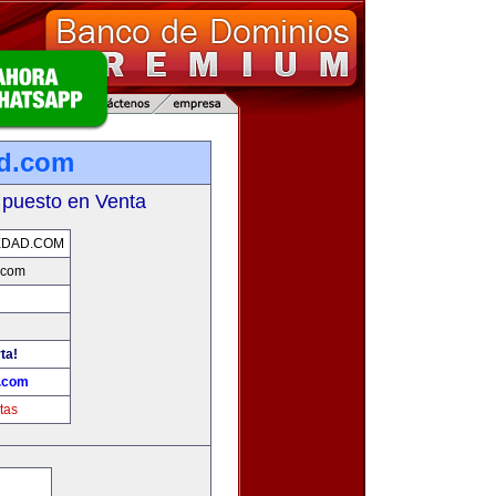
ad.com
 puesto en Venta
EDAD.COM
.com
ta!
d.com
tas