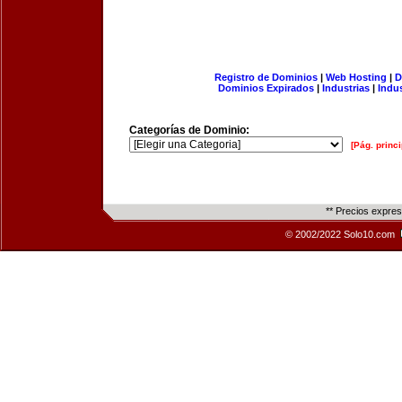
Registro de Dominios
|
Web Hosting
|
D
Dominios Expirados
|
Industrias
|
Indu
Categorías de Dominio:
[Pág. princi
** Precios expre
© 2002/2022 Solo10.com