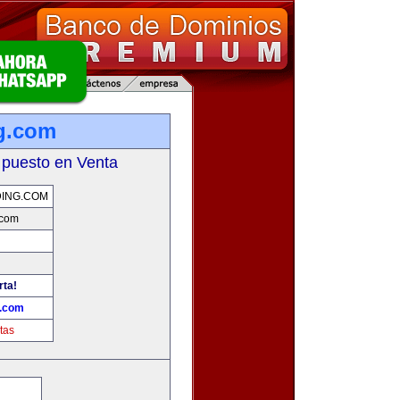
g.com
 puesto en Venta
ING.COM
.com
rta!
g.com
tas