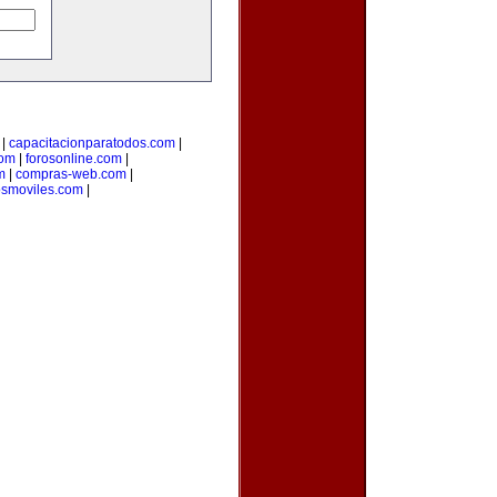
|
capacitacionparatodos.com
|
com
|
forosonline.com
|
m
|
compras-web.com
|
osmoviles.com
|