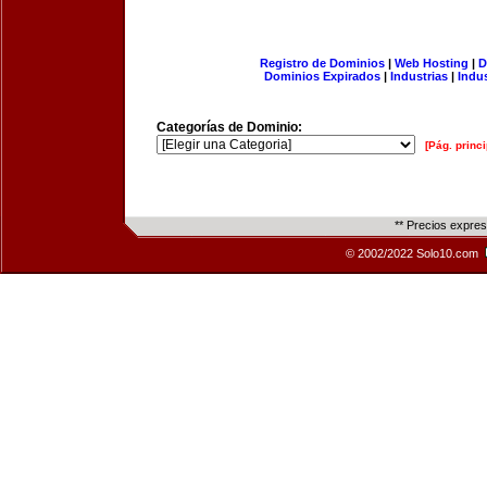
Registro de Dominios
|
Web Hosting
|
D
Dominios Expirados
|
Industrias
|
Indu
Categorías de Dominio:
[Pág. princi
** Precios expre
© 2002/2022 Solo10.com