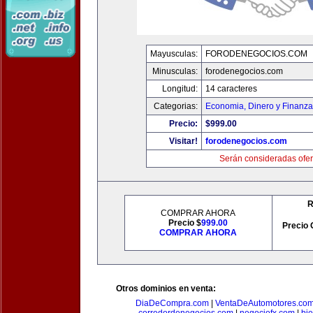
Mayusculas:
FORODENEGOCIOS.COM
Minusculas:
forodenegocios.com
Longitud:
14 caracteres
Categorias:
Economia, Dinero y Finanz
Precio:
$999.00
Visitar!
forodenegocios.com
Serán consideradas ofer
R
COMPRAR AHORA
Precio $
999.00
Precio 
COMPRAR AHORA
Otros dominios en venta:
DiaDeCompra.com
|
VentaDeAutomotores.co