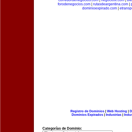
corredordenegocios.com
|
negociofx.com
|
bi
forodenegocios.com
|
rutasdeargentina.com
|
dominioexpirado.com
|
etransp
Registro de Dominios
|
Web Hosting
|
D
Dominios Expirados
|
Industrias
|
Indu
Categorías de Dominio: