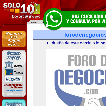
forodenegocio
El dueño de este dominio lo ha