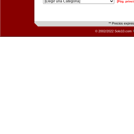
[Pág. princi
** Precios expre
© 2002/2022 Solo10.com