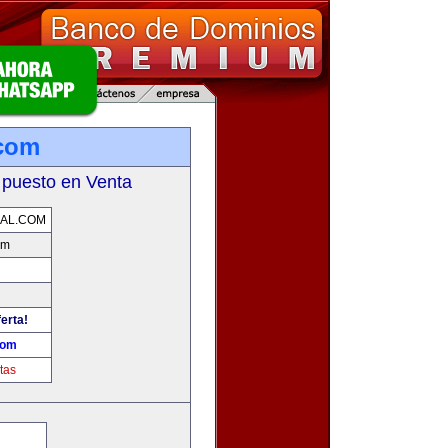
.com
 puesto en Venta
AL.COM
om
erta!
com
tas