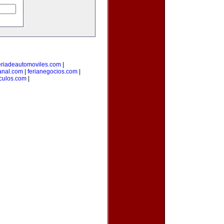
eriadeautomoviles.com
|
sanal.com
|
ferianegocios.com
|
culos.com
|