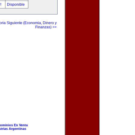
r!
Disponible
ria Siguiente (Economia, Dinero y
Finanzas) >>
ominios En Venta
strias Argentinas