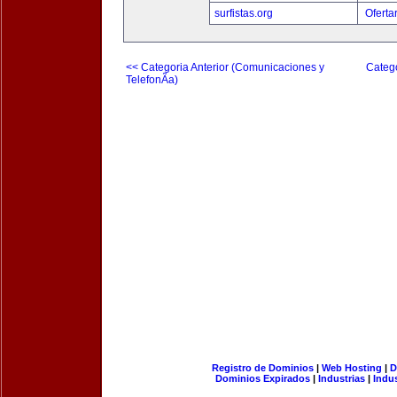
surfistas.org
Oferta
<< Categoria Anterior (Comunicaciones y
Catego
TelefonÃ­a)
Registro de Dominios
|
Web Hosting
|
D
Dominios Expirados
|
Industrias
|
Indu