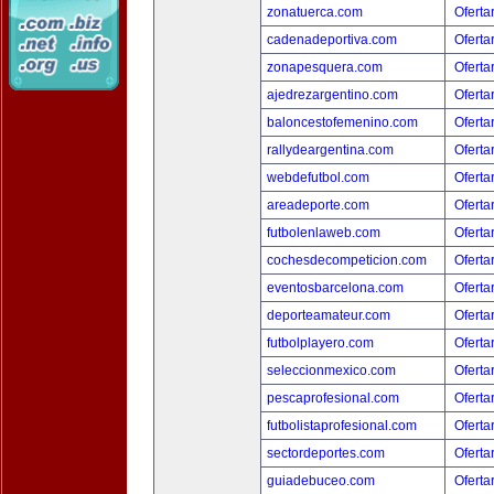
zonatuerca.com
Oferta
cadenadeportiva.com
Oferta
zonapesquera.com
Oferta
ajedrezargentino.com
Oferta
baloncestofemenino.com
Oferta
rallydeargentina.com
Oferta
webdefutbol.com
Oferta
areadeporte.com
Oferta
futbolenlaweb.com
Oferta
cochesdecompeticion.com
Oferta
eventosbarcelona.com
Oferta
deporteamateur.com
Oferta
futbolplayero.com
Oferta
seleccionmexico.com
Oferta
pescaprofesional.com
Oferta
futbolistaprofesional.com
Oferta
sectordeportes.com
Oferta
guiadebuceo.com
Oferta