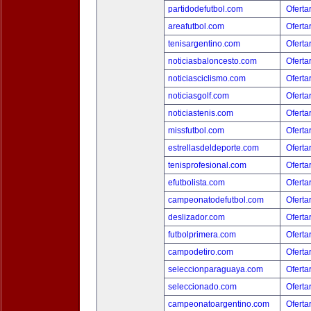
partidodefutbol.com
Oferta
areafutbol.com
Oferta
tenisargentino.com
Oferta
noticiasbaloncesto.com
Oferta
noticiasciclismo.com
Oferta
noticiasgolf.com
Oferta
noticiastenis.com
Oferta
missfutbol.com
Oferta
estrellasdeldeporte.com
Oferta
tenisprofesional.com
Oferta
efutbolista.com
Oferta
campeonatodefutbol.com
Oferta
deslizador.com
Oferta
futbolprimera.com
Oferta
campodetiro.com
Oferta
seleccionparaguaya.com
Oferta
seleccionado.com
Oferta
campeonatoargentino.com
Oferta