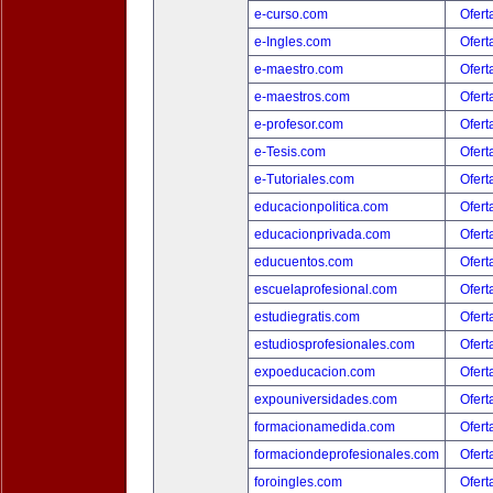
e-curso.com
Ofert
e-Ingles.com
Ofert
e-maestro.com
Ofert
e-maestros.com
Ofert
e-profesor.com
Ofert
e-Tesis.com
Ofert
e-Tutoriales.com
Ofert
educacionpolitica.com
Ofert
educacionprivada.com
Ofert
educuentos.com
Ofert
escuelaprofesional.com
Ofert
estudiegratis.com
Ofert
estudiosprofesionales.com
Ofert
expoeducacion.com
Ofert
expouniversidades.com
Ofert
formacionamedida.com
Ofert
formaciondeprofesionales.com
Ofert
foroingles.com
Ofert