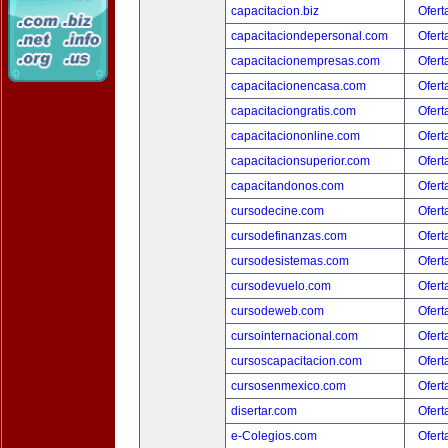
capacitacion.biz
Ofert
capacitaciondepersonal.com
Ofert
capacitacionempresas.com
Ofert
capacitacionencasa.com
Ofert
capacitaciongratis.com
Ofert
capacitaciononline.com
Ofert
capacitacionsuperior.com
Ofert
capacitandonos.com
Ofert
cursodecine.com
Ofert
cursodefinanzas.com
Ofert
cursodesistemas.com
Ofert
cursodevuelo.com
Ofert
cursodeweb.com
Ofert
cursointernacional.com
Ofert
cursoscapacitacion.com
Ofert
cursosenmexico.com
Ofert
disertar.com
Ofert
e-Colegios.com
Ofert