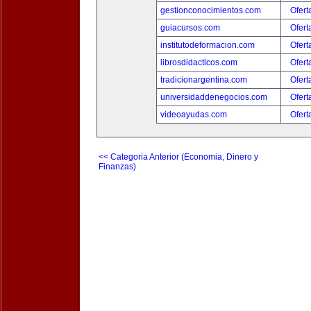
gestionconocimientos.com
Ofert
guiacursos.com
Ofert
institutodeformacion.com
Ofert
librosdidacticos.com
Ofert
tradicionargentina.com
Ofert
universidaddenegocios.com
Ofert
videoayudas.com
Ofert
<< Categoria Anterior (Economia, Dinero y
Finanzas)